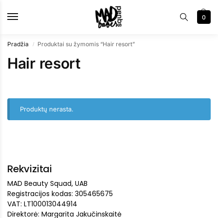
0
Pradžia
Produktai su žymomis “Hair resort”
/
Hair resort
Produktų nerasta.
Rekvizitai
MAD Beauty Squad, UAB
Registracijos kodas: 305465675
VAT: LT100013044914
Direktorė: Margarita Jakučinskaitė