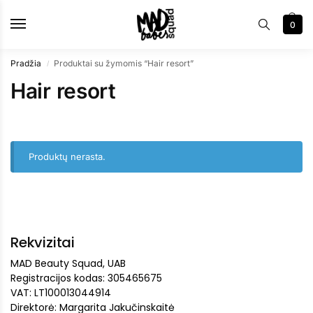
0
Pradžia
Produktai su žymomis “Hair resort”
/
Hair resort
Produktų nerasta.
Rekvizitai
MAD Beauty Squad, UAB
Registracijos kodas: 305465675
VAT: LT100013044914
Direktorė: Margarita Jakučinskaitė