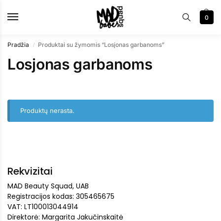
0
Pradžia
Produktai su žymomis “Losjonas garbanoms”
/
Losjonas garbanoms
Produktų nerasta.
Rekvizitai
MAD Beauty Squad, UAB
Registracijos kodas: 305465675
VAT: LT100013044914
Direktorė: Margarita Jakučinskaitė