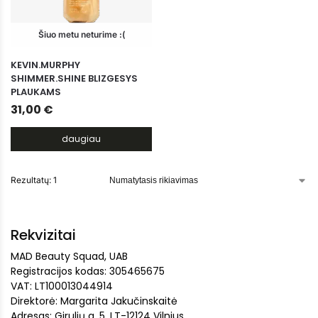
Šiuo metu neturime :(
KEVIN.MURPHY
SHIMMER.SHINE BLIZGESYS
PLAUKAMS
31,00
€
daugiau
Rezultatų: 1
Rekvizitai
MAD Beauty Squad, UAB
Registracijos kodas: 305465675
VAT: LT100013044914
Direktorė: Margarita Jakučinskaitė
Adresas: Girulių g. 5, LT-12124 Vilnius