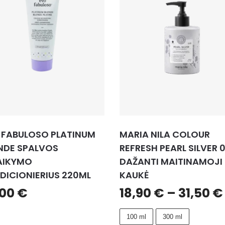
 FABULOSO PLATINUM
MARIA NILA COLOUR
NDE SPALVOS
REFRESH PEARL SILVER 0
AIKYMO
DAŽANTI MAITINAMOJI
DICIONIERIUS 220ML
KAUKĖ
,00
€
18,90
€
–
31,50
€
100 ml
300 ml