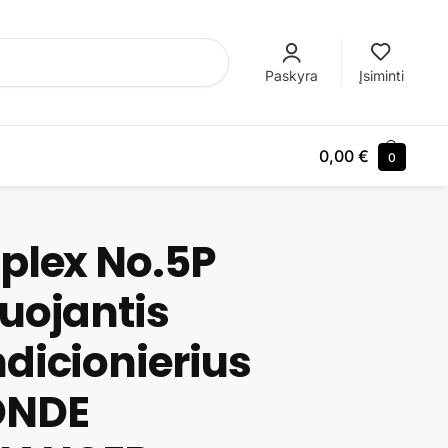
Ieškoti
Paskyra
Įsiminti
0,00
€
0
plex No.5P
uojantis
dicionierius
ONDE