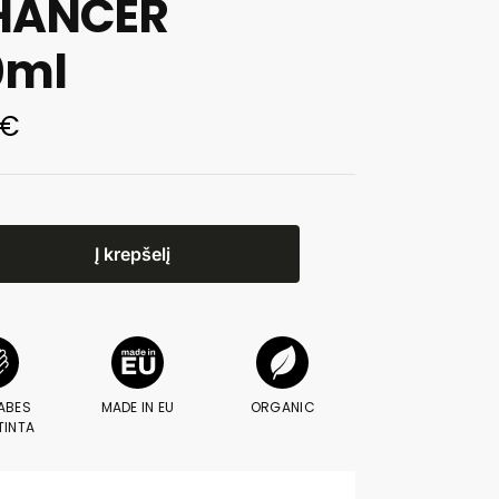
HANCER
0ml
€
Į krepšelį
ABES
MADE IN EU
ORGANIC
TINTA