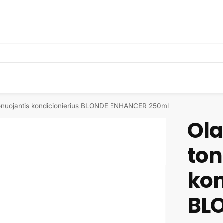
tonuojantis kondicionierius BLONDE ENHANCER 250ml
Ola
ton
kon
BL