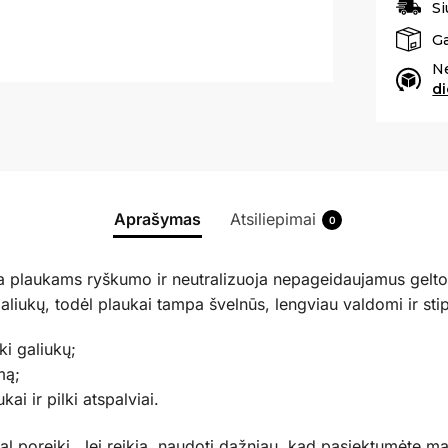
Si
G
N
d
Aprašymas
Atsiliepimai
0
kia plaukams ryškumo ir neutralizuoja nepageidaujamus gelto
liukų, todėl plaukai tampa švelnūs, lengviau valdomi ir stip
ki galiukų;
mą;
ai ir pilki atspalviai.
al poreikį. Jei reikia, naudoti dažniau, kad pasiektumėte ma