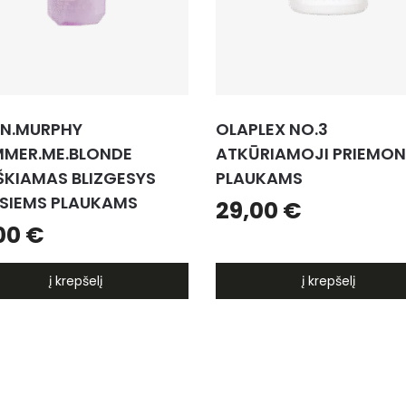
IN.MURPHY
OLAPLEX NO.3
MMER.ME.BLONDE
ATKŪRIAMOJI PRIEMON
ŠKIAMAS BLIZGESYS
PLAUKAMS
ESIEMS PLAUKAMS
29,00
€
,00
€
į krepšelį
į krepšelį