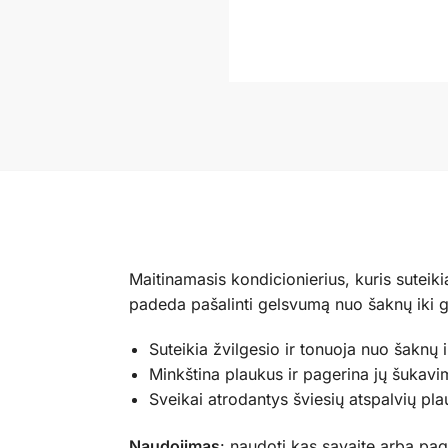
Maitinamasis kondicionierius, kuris sutei
padeda pašalinti gelsvumą nuo šaknų iki ga
Suteikia žvilgesio ir tonuoja nuo šaknų i
Minkština plaukus ir pagerina jų šukavi
Sveikai atrodantys šviesių atspalvių plauk
Naudojimas
: naudoti kas savaitę arba pag