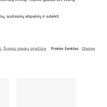
 sodresnių atspalvių ir suteikti
i
,
Šviesių plaukų priežiūra
Prekės ženklas:
Olaplex