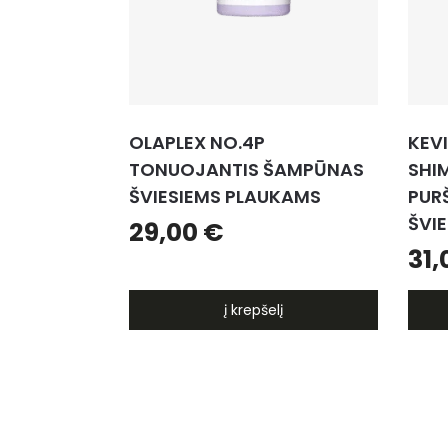
OLAPLEX NO.4P
KEV
TONUOJANTIS ŠAMPŪNAS
SHI
ŠVIESIEMS PLAUKAMS
PUR
ŠVI
29,00
€
31
į krepšelį