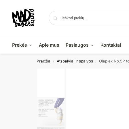
Prekės
Apie mus
Paslaugos
Kontaktai
Pradžia
Atspalviai ir spalvos
Olaplex No.5P 
/
/