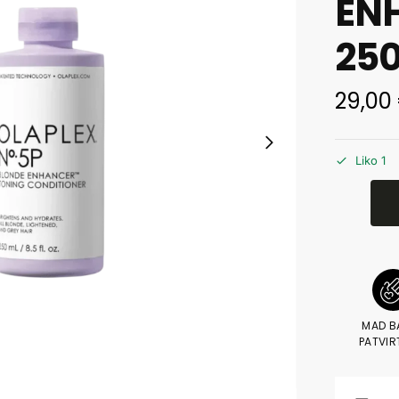
EN
25
29,00
Liko 1
MAD B
PATVIR