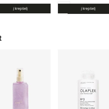
į krepšelį
į krepšelį
į krepšelį
t