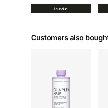
į krepšelį
Customers also bough