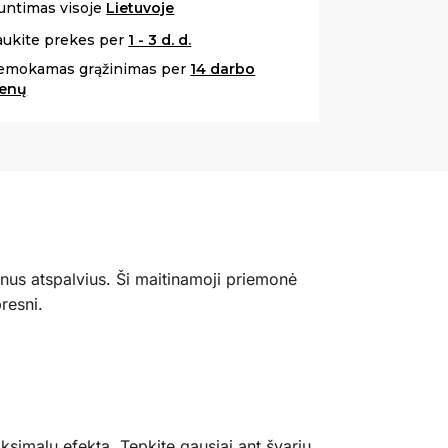
untimas visoje
Lietuvoje
aukite prekes per
1 - 3 d. d.
emokamas grąžinimas per
14 darbo
ienų
nus atspalvius. Ši maitinamoji priemonė
resni.
ksimalų efektą. Tepkite gausiai ant švarių,