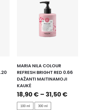
MARIA NILA COLOUR
.20
REFRESH BRIGHT RED 0.66
DAŽANTI MAITINAMOJI
KAUKĖ
18,90
€
–
31,50
€
100 ml
300 ml