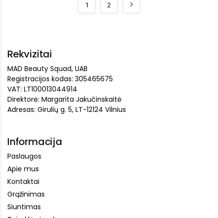
1
2
Rekvizitai
MAD Beauty Squad, UAB
Registracijos kodas: 305465675
VAT: LT100013044914
Direktorė: Margarita Jakučinskaitė
Adresas: Girulių g. 5, LT-12124 Vilnius
Informacija
Paslaugos
Apie mus
Kontaktai
Grąžinimas
Siuntimas