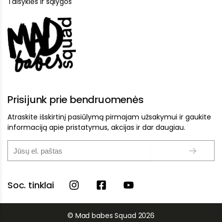
Taisyklės ir sąlygos
Prisijunk prie bendruomenės
Atraskite išskirtinį pasiūlymą pirmajam užsakymui ir gaukite
informaciją apie pristatymus, akcijas ir dar daugiau.
Soc. tinklai
© Mad babes Squad 2026