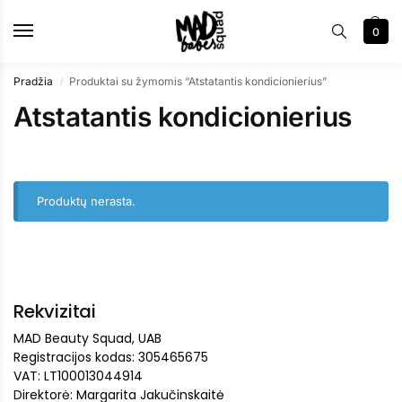
0
Pradžia
Produktai su žymomis “Atstatantis kondicionierius”
/
Atstatantis kondicionierius
Produktų nerasta.
Rekvizitai
MAD Beauty Squad, UAB
Registracijos kodas: 305465675
VAT: LT100013044914
Direktorė: Margarita Jakučinskaitė